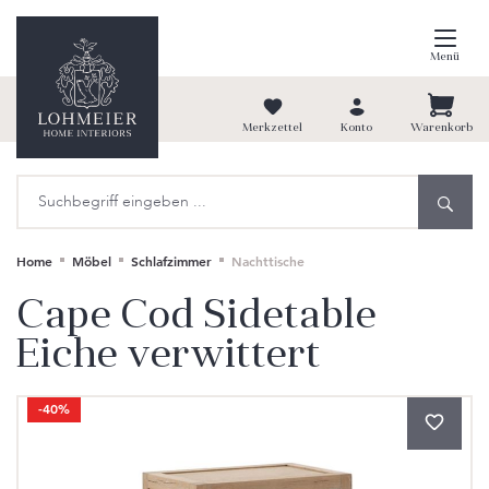
alt springen
Menü
Merkzettel
Konto
Warenkorb
Home
Möbel
Schlafzimmer
Nachttische
Cape Cod Sidetable
Eiche verwittert
Bildergalerie überspringen
-40%