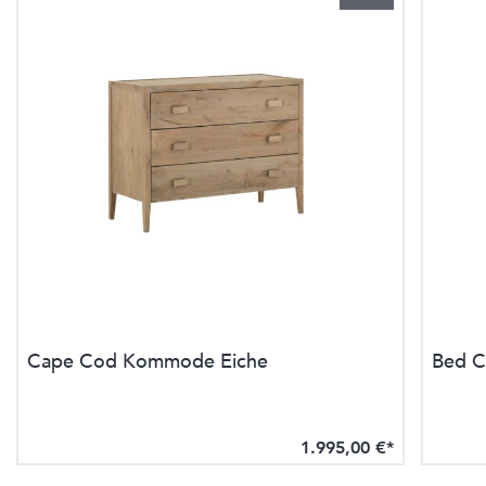
Cape Cod Kommode Eiche
Bed C
1.995,00 €*