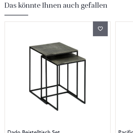
Das könnte Ihnen auch gefallen
Produktgalerie überspringen
Dado Beistelltisch Set
Pacifi