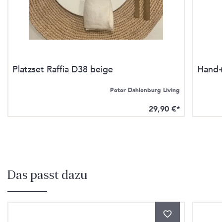
Platzset Raffia D38 beige
Hand+
Peter Dahlenburg Living
29,90 €*
Das passt dazu
Produktgalerie überspringen