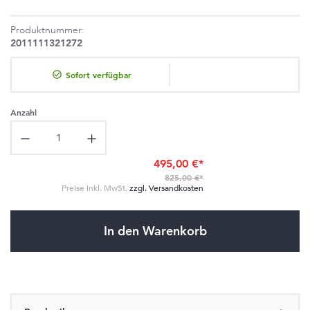
Produktnummer:
2011111321272
Sofort verfügbar
Anzahl
Produkt Anzahl: Gib den gewünschten Wert ein oder benutze die Schaltflä
495,00 €*
825,00 €*
Preise inkl. MwSt.
zzgl. Versandkosten
In den Warenkorb