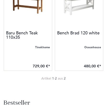
Baru Bench Teak
Bench Brad 120 white
110x35
Tinekhome
Oceanhouse
729,00 €*
480,00 €*
Artikel
1
-
2
aus
2
Bestseller
Produktgalerie überspringen