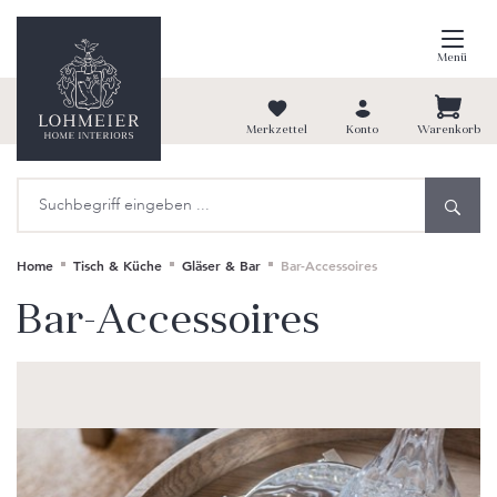
alt springen
Menü
Merkzettel
Konto
Warenkorb
Home
Tisch & Küche
Gläser & Bar
Bar-Accessoires
Bar-Accessoires