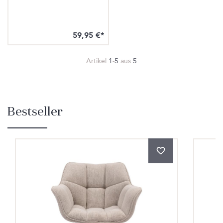
59,95 €*
Artikel
1
-
5
aus
5
Bestseller
Produktgalerie überspringen