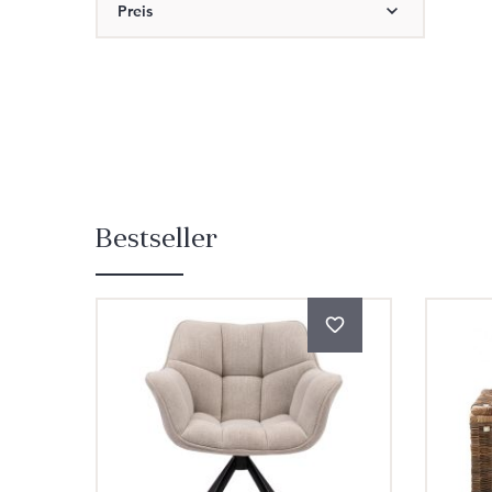
Preis
Bestseller
Produktgalerie überspringen