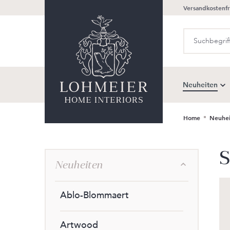
Versandkostenfr
springen
Zur Hauptnavigation springen
Neuheiten
Home
Neuhei
S
Neuheiten
Ablo-Blommaert
Artwood