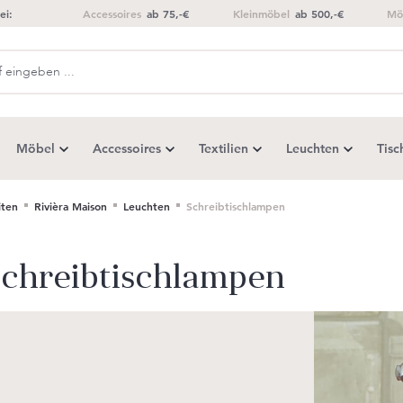
ei:
Accessoires
ab 75,-€
Kleinmöbel
ab 500,-€
Mö
Möbel
Accessoires
Textilien
Leuchten
Tisc
ten
Rivièra Maison
Leuchten
Schreibtischlampen
chreibtischlampen