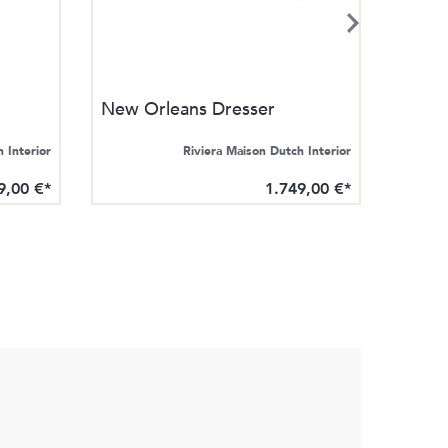
New Orleans Dresser
New O
 Interior
Riviera Maison Dutch Interior
9,00 €*
1.749,00 €*