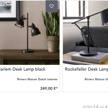
arlem Desk Lamp black
Rockefeller Desk Lam
Riviera Maison Dutch Interior
Riviera Maison D
249,00 €*
Artikel
1
-
2
aus
2