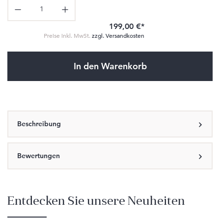
Produkt Anzahl: Gib den gewünschten Wert ein oder benutze die Schaltflä
199,00 €*
Preise inkl. MwSt.
zzgl. Versandkosten
In den Warenkorb
Beschreibung
Bewertungen
Entdecken Sie unsere Neuheiten
Produktgalerie überspringen