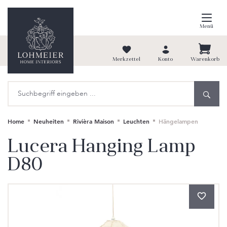
alt springen
Menü
Merkzettel
Konto
Warenkorb
Home
Neuheiten
Rivièra Maison
Leuchten
Hängelampen
Lucera Hanging Lamp
D80
Bildergalerie überspringen