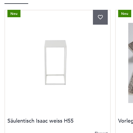
Neu
Neu
Säulentisch Isaac weiss H55
Vorle