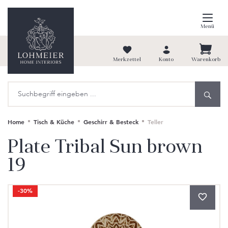
alt springen
Menü
Merkzettel
Konto
Warenkorb
Home
Tisch & Küche
Geschirr & Besteck
Teller
Plate Tribal Sun brown
19
Bildergalerie überspringen
-30%