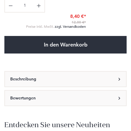
Produkt Anzahl: Gib den gewünschten Wert ein oder benutze die Schaltflä
8,40 €*
12,00 €*
Preise inkl. MwSt.
zzgl. Versandkosten
In den Warenkorb
Beschreibung
Bewertungen
Entdecken Sie unsere Neuheiten
Produktgalerie überspringen