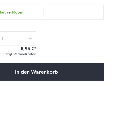
fort verfügbar
b den gewünschten Wert ein oder benutze die Schaltflächen um die Anzahl z
8,95 €*
wSt.
zzgl. Versandkosten
In den Warenkorb