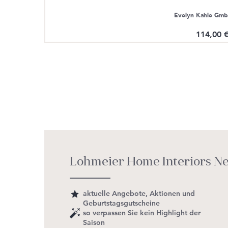
Isaa B.V.
Evelyn Kahle Gm
34,95 €*
114,00 
Lohmeier Home Interiors N
aktuelle Angebote, Aktionen und
Geburtstagsgutscheine
so verpassen Sie kein Highlight der
Saison