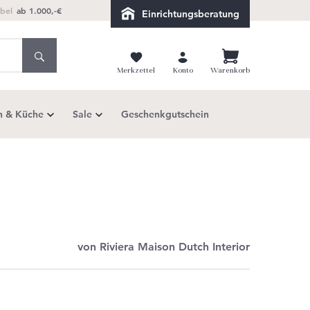
bel
ab 1.000,-€
Einrichtungsberatung
Merkzettel
Konto
Warenkorb
h & Küche
Sale
Geschenkgutschein
von Riviera Maison Dutch Interior