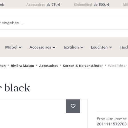
ei:
Accessoires
ab 75,-€
Kleinmöbel
ab 500,-€
Mö
Möbel
Accessoires
Textilien
Leuchten
Tisc
ten
Rivièra Maison
Accessoires
Kerzen & Kerzenständer
Windlichter
r black
Produktnummer:
2011111579703