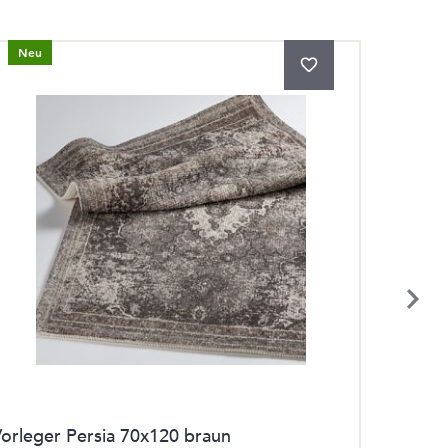
Neu
Neu
orleger Persia 70x120 braun
Bild L