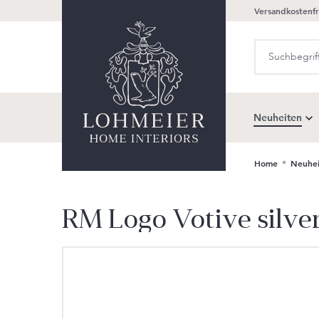
Versandkostenfr
springen
Zur Hauptnavigation springen
Neuheiten
Home
Neuhei
RM Logo Votive silve
Bildergalerie überspringen