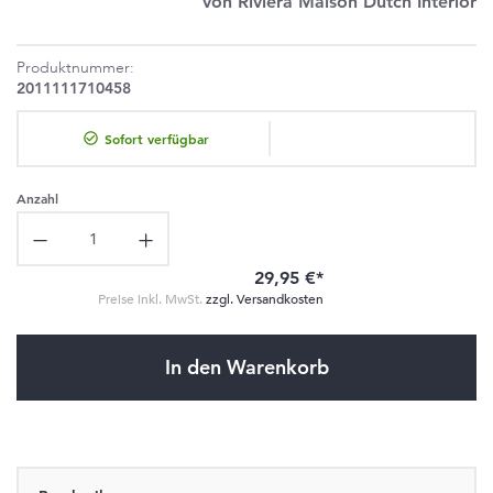
von Riviera Maison Dutch Interior
Produktnummer:
2011111710458
Sofort verfügbar
Anzahl
Produkt Anzahl: Gib den gewünschten Wert ein oder benutze die Schaltflä
29,95 €*
Preise inkl. MwSt.
zzgl. Versandkosten
In den Warenkorb