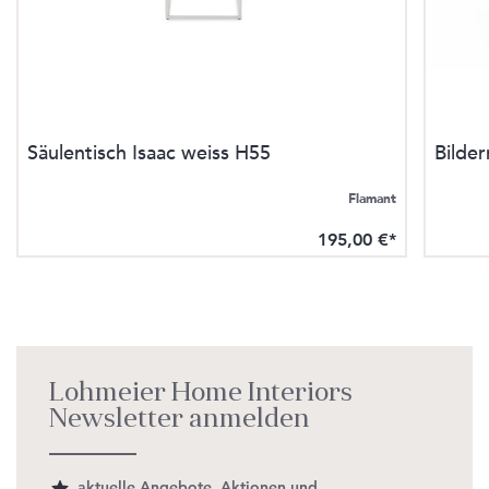
Säulentisch Isaac weiss H55
Bilde
Flamant
195,00 €*
Lohmeier Home Interiors
Newsletter anmelden
aktuelle Angebote, Aktionen und