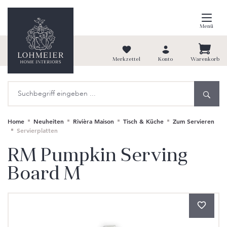
alt springen
Menü
Merkzettel
Konto
Warenkorb
Home
Neuheiten
Rivièra Maison
Tisch & Küche
Zum Servieren
Servierplatten
RM Pumpkin Serving
Board M
Bildergalerie überspringen