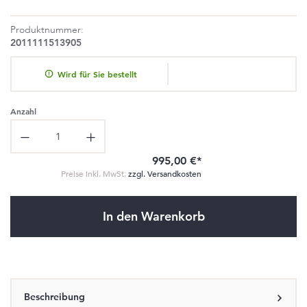
Produktnummer:
2011111513905
Wird für Sie bestellt
Anzahl
Produkt Anzahl: Gib den gewünschten Wert ein oder benutze die Schaltflä
995,00 €*
Preise inkl. MwSt.
zzgl. Versandkosten
In den Warenkorb
Beschreibung