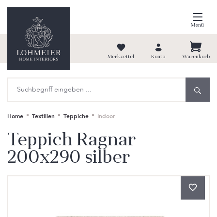
alt springen
Menü
Merkzettel
Konto
Warenkorb
Home
Textilien
Teppiche
Indoor
Teppich Ragnar
200x290 silber
Bildergalerie überspringen